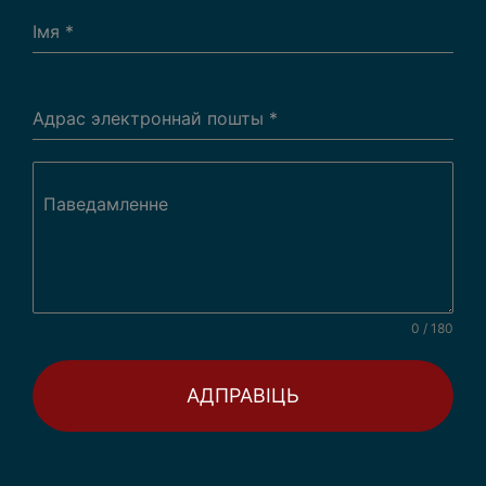
Iмя
*
Адрас электроннай пошты
*
Паведамленне
0 / 180
АДПРАВІЦЬ