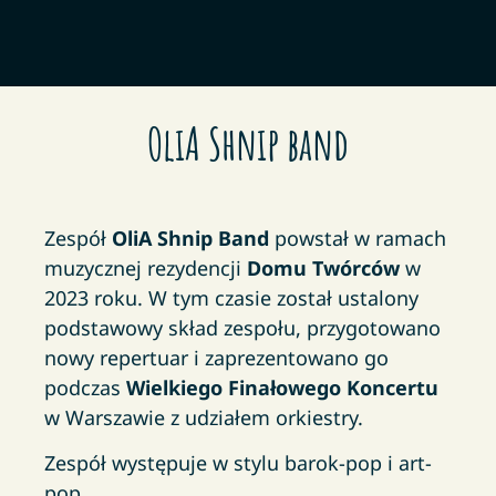
OliA Shnip band
Zespół
OliA Shnip Band
powstał w ramach
muzycznej rezydencji
Domu Tw
ó
rc
ó
w
w
2023 roku. W tym czasie został ustalony
podstawowy skład zespołu, przygotowano
nowy repertuar i zaprezentowano go
podczas
Wielkiego Finałowego Koncertu
w Warszawie z udziałem orkiestry.
Zespół występuje w stylu barok-pop i art-
pop.