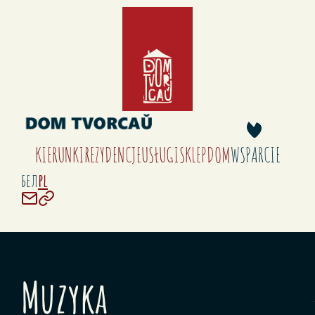
KIERUNKI
REZYDENCJE
USŁUGI
SKLEP
DOM
WSPARCIE
бел
pl
Muzyka