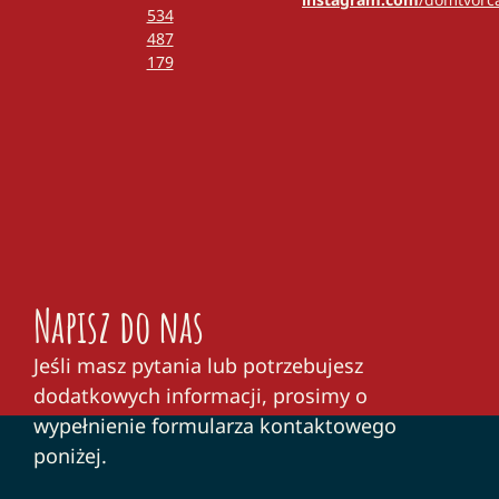
534
487
179
Napisz do nas
Jeśli masz pytania lub potrzebujesz
dodatkowych informacji, prosimy o
wypełnienie formularza kontaktowego
poniżej.