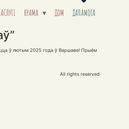
ПАСЛУГІ
КРАМА
ДОМ
ДАПАМОГА
аў”
ецца ў лютым 2025 года ў Варшаве! Прыём
All rights reserved