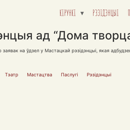
КІРУНКІ
РЭЗІДЭНЦЫІ
энцыя ад “Дома творц
 заявак на ўдзел у Мастацкай рэзідэнцыі, якая адбудз
Тэатр
Мастацтва
Паслугі
Рэзідэнцыі