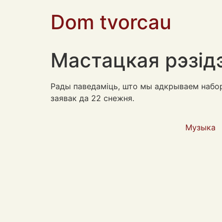
Dom tvorcau
Мастацкая рэзід
Рады паведаміць, што мы адкрываем набор
заявак да 22 снежня.
Музыка