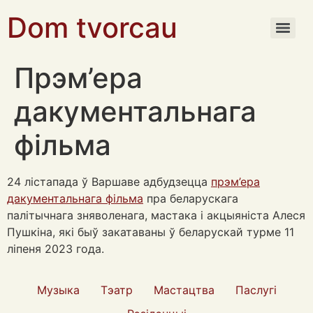
Dom tvorcau
Прэм’ера
дакументальнага
фільма
24 лістапада ў Варшаве адбудзецца
прэм’ера
дакументальнага фільма
пра беларускага
палітычнага зняволенага, мастака і акцыяніста Алеся
Пушкіна, які быў закатаваны ў беларускай турме 11
ліпеня 2023 года.
Музыка
Тэатр
Мастацтва
Паслугі